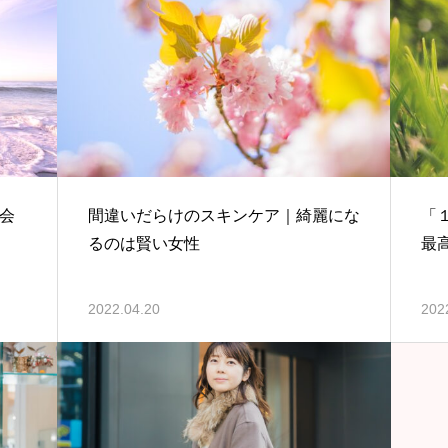
会
間違いだらけのスキンケア｜綺麗にな
「
るのは賢い女性
最
2022.04.20
202