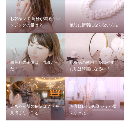
お客様レポ 角栓が減るクレ
ンジングの量は？
絶対に情弱にならない方法
肌荒れの正体は、乳液だっ
化粧品の使用量を増やすと
た！
お肌は綺麗になるの？
赤ちゃん肌の秘訣は？○○を
お客様レポ 46歳 シミが薄
見逃さないこと
くなった