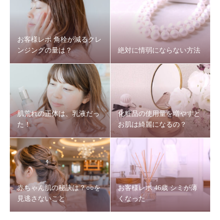
お客様レポ 角栓が減るクレ
ンジングの量は？
絶対に情弱にならない方法
肌荒れの正体は、乳液だっ
化粧品の使用量を増やすと
た！
お肌は綺麗になるの？
赤ちゃん肌の秘訣は？○○を
お客様レポ 46歳 シミが薄
見逃さないこと
くなった