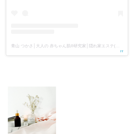
青山 つかさ│大人の 赤ちゃん肌®️研究家│隠れ家エステ(品川区)＆オンラインレッスン(@tsukasa_aoyama)がシェアした投稿