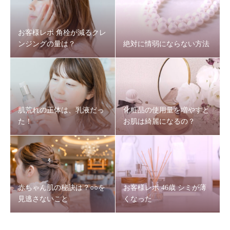
お客様レポ 角栓が減るクレ
ンジングの量は？
絶対に情弱にならない方法
肌荒れの正体は、乳液だっ
化粧品の使用量を増やすと
た！
お肌は綺麗になるの？
赤ちゃん肌の秘訣は？○○を
お客様レポ 46歳 シミが薄
見逃さないこと
くなった