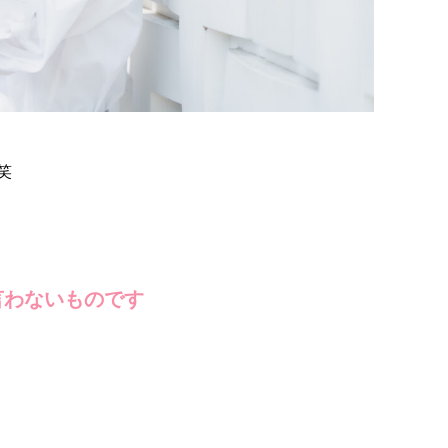
笑
、
言わないものです