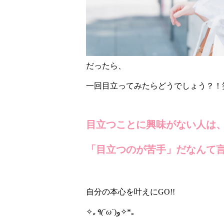
だったら、
一回目立ってみたらどうでしょう？！
目立つことに興味がない人は
「目立つのが苦手」だなんて
自分の本心を叶えにGO!!
✧
｡٩(ˊωˋ
)و✧*｡