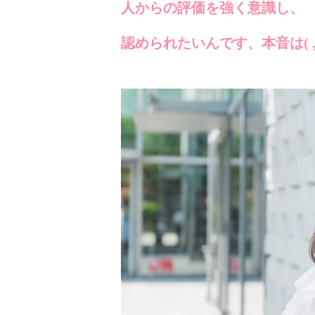
人からの評価を強く意識し、
認められたいんです、本音は( ⁎ᵕᴗ