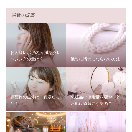
最近の記事
お客様レポ 角栓が減るクレ
ンジングの量は？
絶対に情弱にならない方法
肌荒れの正体は、乳液だっ
化粧品の使用量を増やすと
た！
お肌は綺麗になるの？