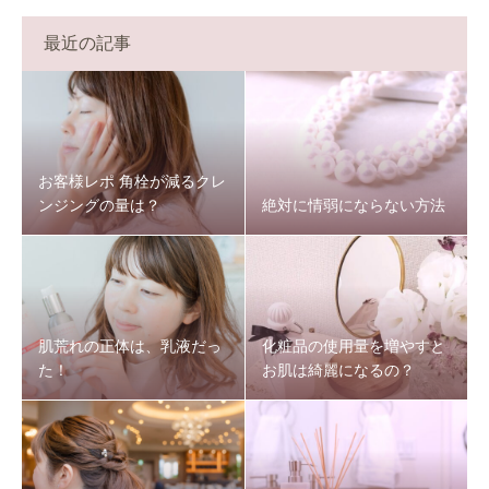
最近の記事
お客様レポ 角栓が減るクレ
ンジングの量は？
絶対に情弱にならない方法
肌荒れの正体は、乳液だっ
化粧品の使用量を増やすと
た！
お肌は綺麗になるの？