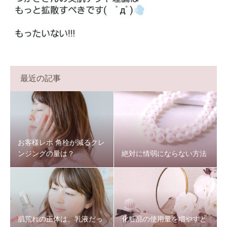
最近の記事
お客様レポ 角栓が減るクレ
ンジングの量は？
絶対に情弱にならない方法
肌荒れの正体は、乳液だっ
化粧品の使用量を増やすと