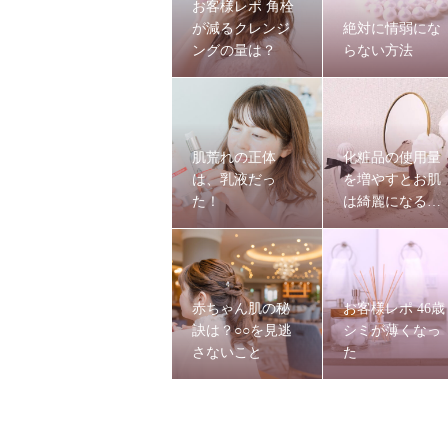
お客様レポ 角栓
が減るクレンジ
絶対に情弱にな
ングの量は？
らない方法
肌荒れの正体
化粧品の使用量
は、乳液だっ
を増やすとお肌
た！
は綺麗になる
の？
赤ちゃん肌の秘
お客様レポ 46歳
訣は？○○を見逃
シミが薄くなっ
さないこと
た