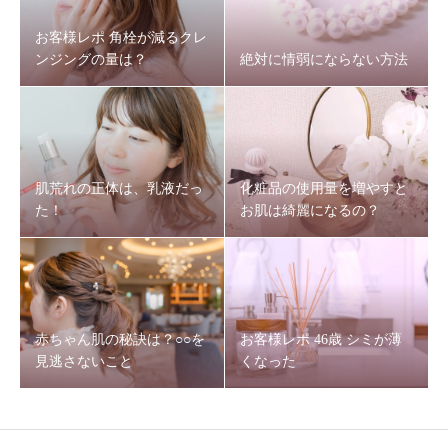
お客様レポ 角栓が減るクレ
ンジングの量は？
絶対に情弱にならない方法
肌荒れの正体は、乳液だっ
化粧品の使用量を増やすと
た！
お肌は綺麗になるの？
赤ちゃん肌の秘訣は？○○を
お客様レポ 46歳 シミが薄
見逃さないこと
くなった