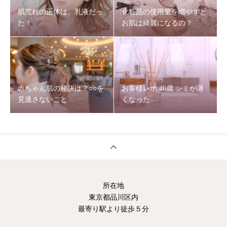
肌荒れの正体は、乳液だっ
化粧品の使用量を増やすと
た！
お肌は綺麗になるの？
赤ちゃん肌の秘訣は？○○を
お客様レポ 46歳 シミが薄
見逃さないこと
くなった
所在地
東京都品川区内
最寄り駅より徒歩５分