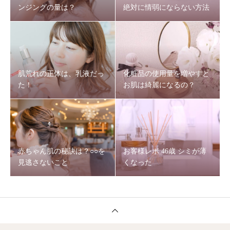
ンジングの量は？
絶対に情弱にならない方法
肌荒れの正体は、乳液だっ
化粧品の使用量を増やすと
た！
お肌は綺麗になるの？
赤ちゃん肌の秘訣は？○○を
お客様レポ 46歳 シミが薄
見逃さないこと
くなった