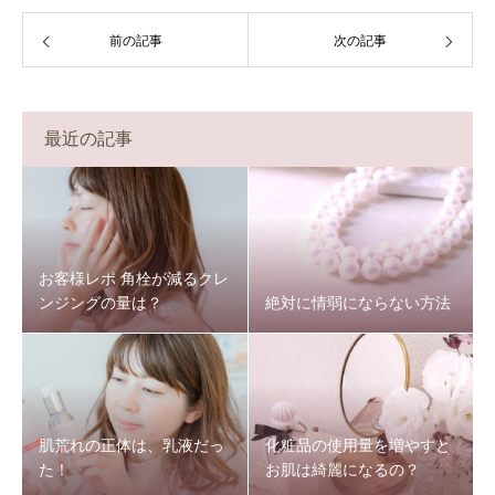
前の記事
次の記事
最近の記事
お客様レポ 角栓が減るクレ
ンジングの量は？
絶対に情弱にならない方法
肌荒れの正体は、乳液だっ
化粧品の使用量を増やすと
た！
お肌は綺麗になるの？