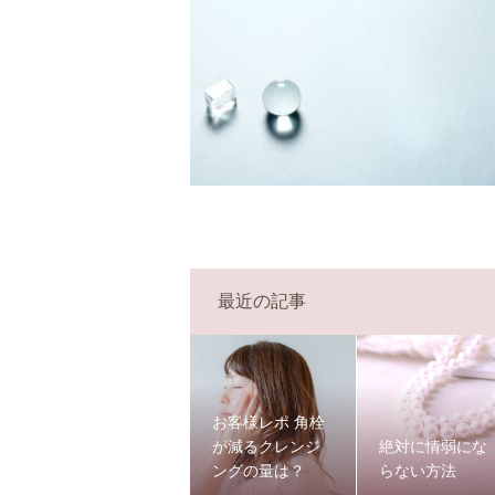
最近の記事
お客様レポ 角栓
が減るクレンジ
絶対に情弱にな
ングの量は？
らない方法