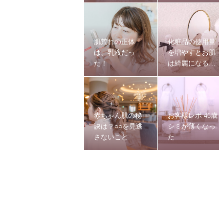
肌荒れの正体
化粧品の使用量
は、乳液だっ
を増やすとお肌
た！
は綺麗になる
の？
赤ちゃん肌の秘
お客様レポ 46歳
訣は？○○を見逃
シミが薄くなっ
さないこと
た