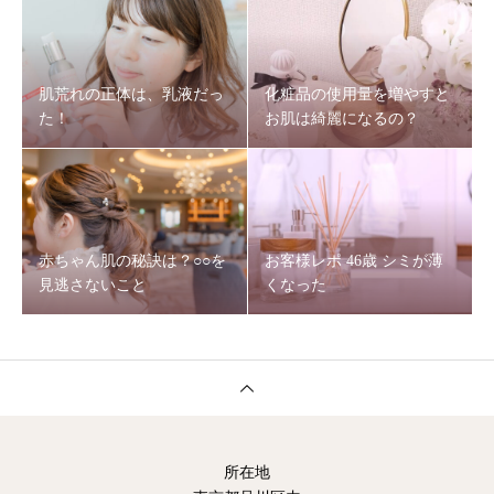
肌荒れの正体は、乳液だっ
化粧品の使用量を増やすと
た！
お肌は綺麗になるの？
赤ちゃん肌の秘訣は？○○を
お客様レポ 46歳 シミが薄
見逃さないこと
くなった
所在地