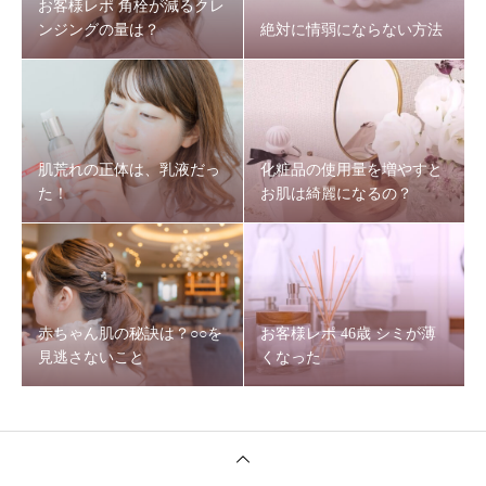
お客様レポ 角栓が減るクレ
ンジングの量は？
絶対に情弱にならない方法
肌荒れの正体は、乳液だっ
化粧品の使用量を増やすと
た！
お肌は綺麗になるの？
赤ちゃん肌の秘訣は？○○を
お客様レポ 46歳 シミが薄
見逃さないこと
くなった