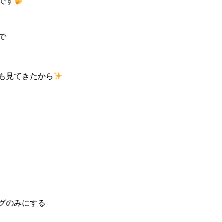
です
で
も見てきたから
グのみにする