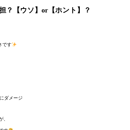
担？【ウソ】or【ホント】？
さです
にダメージ
が、