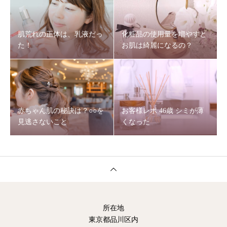
肌荒れの正体は、乳液だっ
化粧品の使用量を増やすと
た！
お肌は綺麗になるの？
赤ちゃん肌の秘訣は？○○を
お客様レポ 46歳 シミが薄
見逃さないこと
くなった
所在地
東京都品川区内