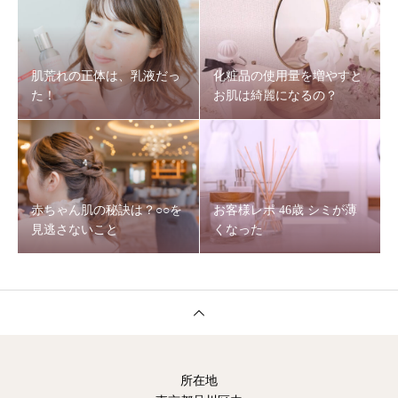
肌荒れの正体は、乳液だっ
化粧品の使用量を増やすと
た！
お肌は綺麗になるの？
赤ちゃん肌の秘訣は？○○を
お客様レポ 46歳 シミが薄
見逃さないこと
くなった
所在地