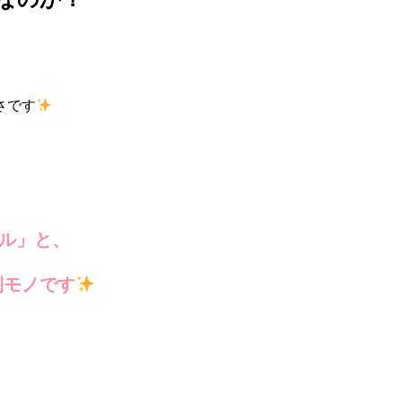
さです
キル」と、
別モノです