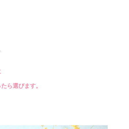
、
に
ったら選びます。