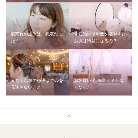
肌荒れの正体は、乳液だっ
化粧品の使用量を増やすと
た！
お肌は綺麗になるの？
赤ちゃん肌の秘訣は？○○を
お客様レポ 46歳 シミが薄
見逃さないこと
くなった