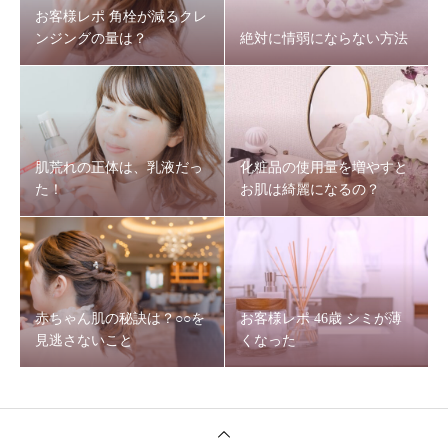
お客様レポ 角栓が減るクレ
ンジングの量は？
絶対に情弱にならない方法
肌荒れの正体は、乳液だっ
化粧品の使用量を増やすと
た！
お肌は綺麗になるの？
赤ちゃん肌の秘訣は？○○を
お客様レポ 46歳 シミが薄
見逃さないこと
くなった