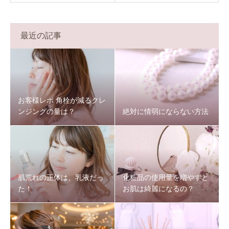
最近の記事
お客様レポ 角栓が減るクレ
ンジングの量は？
絶対に情弱にならない方法
肌荒れの正体は、乳液だっ
化粧品の使用量を増やすと
た！
お肌は綺麗になるの？