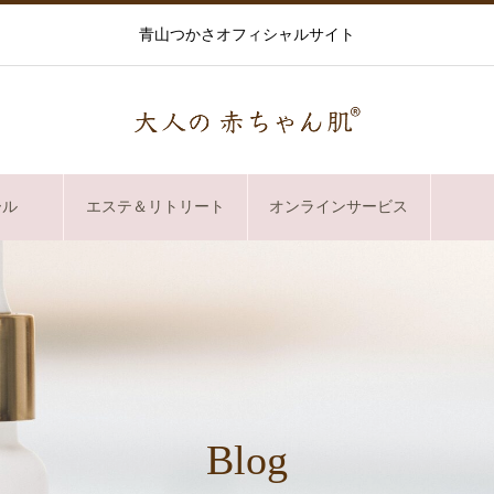
青山つかさオフィシャルサイト
ール
エステ＆リトリート
オンラインサービス
Blog