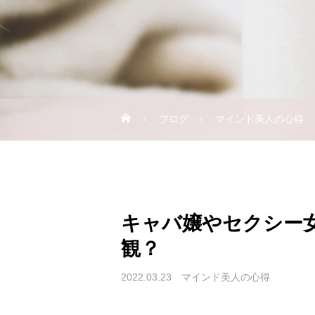
ブログ
マインド美人の心得
キャバ嬢やセクシー女
観？
2022.03.23
マインド美人の心得