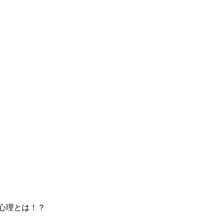
心理とは！？