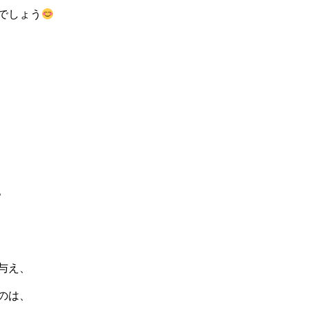
でしょう
。
与え、
のは、