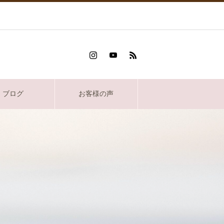
ブログ
お客様の声