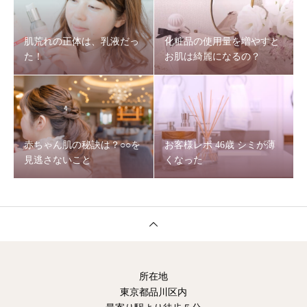
肌荒れの正体は、乳液だっ
化粧品の使用量を増やすと
た！
お肌は綺麗になるの？
赤ちゃん肌の秘訣は？○○を
お客様レポ 46歳 シミが薄
見逃さないこと
くなった
所在地
東京都品川区内