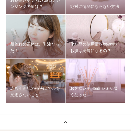
お客様レポ 角栓が減るクレ
ンジングの量は？
絶対に情弱にならない方法
肌荒れの正体は、乳液だっ
化粧品の使用量を増やすと
た！
お肌は綺麗になるの？
赤ちゃん肌の秘訣は？○○を
お客様レポ 46歳 シミが薄
見逃さないこと
くなった