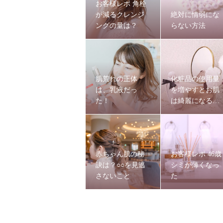
お客様レポ 角栓
が減るクレンジ
絶対に情弱にな
ングの量は？
らない方法
肌荒れの正体
化粧品の使用量
は、乳液だっ
を増やすとお肌
た！
は綺麗になる
の？
赤ちゃん肌の秘
お客様レポ 46歳
訣は？○○を見逃
シミが薄くなっ
さないこと
た