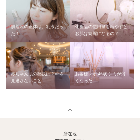
肌荒れの正体は、乳液だっ
化粧品の使用量を増やすと
た！
お肌は綺麗になるの？
赤ちゃん肌の秘訣は？○○を
お客様レポ 46歳 シミが薄
見逃さないこと
くなった
所在地