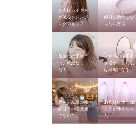
お客様レポ 角栓
が減るクレンジ
絶対に情弱にな
ングの量は？
らない方法
肌荒れの正体
化粧品の使用量
は、乳液だっ
を増やすとお肌
た！
は綺麗になる
の？
赤ちゃん肌の秘
お客様レポ 46歳
訣は？○○を見逃
シミが薄くなっ
さないこと
た