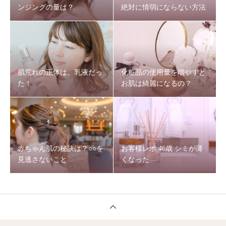
ンジングの量は？
絶対に情弱にならない方法
肌荒れの正体は、乳液だっ
化粧品の使用量を増やすと
た！
お肌は綺麗になるの？
赤ちゃん肌の秘訣は？○○を
お客様レポ 46歳 シミが薄
見逃さないこと
くなった