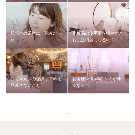
肌荒れの正体は、乳液だっ
化粧品の使用量を増やすと
た！
お肌は綺麗になるの？
赤ちゃん肌の秘訣は？○○を
お客様レポ 46歳 シミが薄
見逃さないこと
くなった