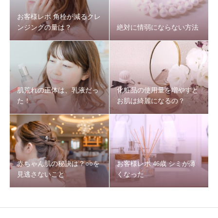
お客様レポ 角栓が減るクレ
ンジングの量は？
絶対に情弱にならない方法
肌荒れの正体は、乳液だっ
化粧品の使用量を増やすと
た！
お肌は綺麗になるの？
赤ちゃん肌の秘訣は？○○を
お客様レポ 46歳 シミが薄
見逃さないこと
くなった