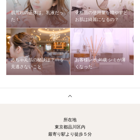
肌荒れの正体は、乳液だっ
化粧品の使用量を増やすと
た！
お肌は綺麗になるの？
赤ちゃん肌の秘訣は？○○を
お客様レポ 46歳 シミが薄
見逃さないこと
くなった
所在地
東京都品川区内
最寄り駅より徒歩５分