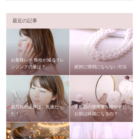
最近の記事
お客様レポ 角栓が減るクレ
ンジングの量は？
絶対に情弱にならない方法
肌荒れの正体は、乳液だっ
化粧品の使用量を増やすと
た！
お肌は綺麗になるの？