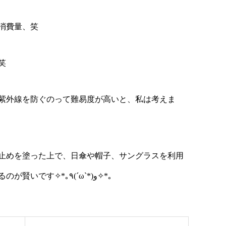
消費量、笑
笑
紫外線を防ぐのって難易度が高いと、私は考えま
止めを塗った上で、日傘や帽子、サングラスを利用
し、なるべく日陰を歩くなどの工夫するのが賢いです✧*｡٩(ˊωˋ*)و✧*｡