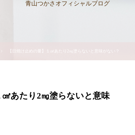
青山つかさオフィシャルブログ
【日焼け止めの量】１㎠あたり2㎎塗らないと意味がない？
１㎠あたり2㎎塗らないと意味