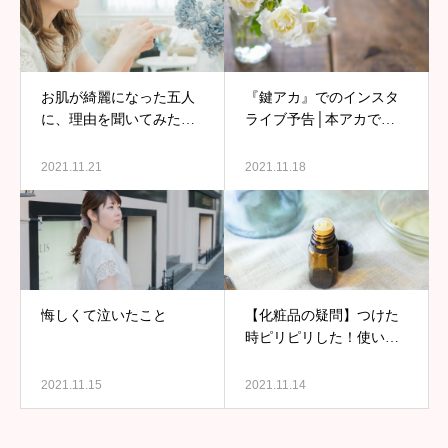
お肌が綺麗になった五人
『鍵アカ』でのインスタ
に、理由を聞いてみた
ライブ予告│本アカでは
ら、驚きの回答が！
言えない、あんなことや
こんなこと。笑
2021.11.21
2021.11.18
悔しくて泣いたこと
【化粧品の疑問】つけた
時ピリピリした！使い続
けたら慣れるの？
2021.11.15
2021.11.14