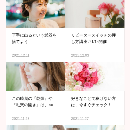
下手に出るという武器を
リピータースイッチの押
捨てよう
し方講座♡1/13開催
2021.12.11
2021.12.03
この時期の『乾燥』や
好きなことで稼げない方
『毛穴の開き』は、○○に
は、今すぐチェック！
気をつけて
2021.11.28
2021.11.27